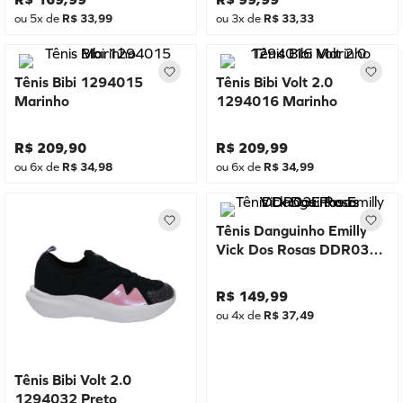
ou
5
x de
R$
33
,
99
ou
3
x de
R$
33
,
33
Tênis Bibi 1294015
Tênis Bibi Volt 2.0
Marinho
1294016 Marinho
R$
209
,
90
R$
209
,
99
ou
6
x de
R$
34
,
98
ou
6
x de
R$
34
,
99
Tênis Danguinho Emilly
Vick Dos Rosas DDR03E
Rosa
R$
149
,
99
ou
4
x de
R$
37
,
49
Tênis Bibi Volt 2.0
1294032 Preto