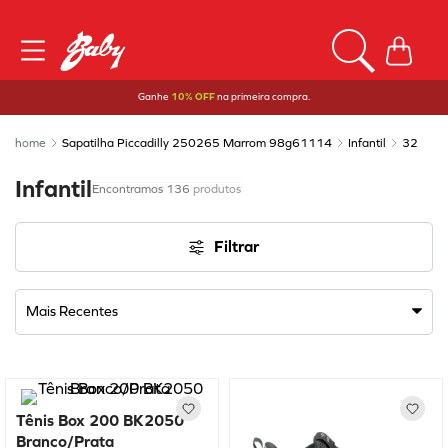
Ganhe
10% OFF
na primeira compra.
Sapatilha Piccadilly 250265 Marrom 98g61114
Infantil
32
Infantil
136
produtos
Filtrar
Mais Recentes
Tênis Box 200 BK2050
Branco/Prata