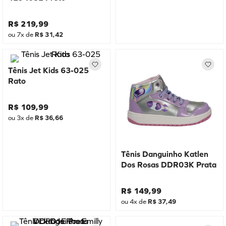
R$
219
,
99
ou
7
x de
R$
31
,
42
Tênis Jet Kids 63-025
Rato
R$
109
,
99
ou
3
x de
R$
36
,
66
Tênis Danguinho Katlen
Dos Rosas DDR03K Prata
R$
149
,
99
ou
4
x de
R$
37
,
49