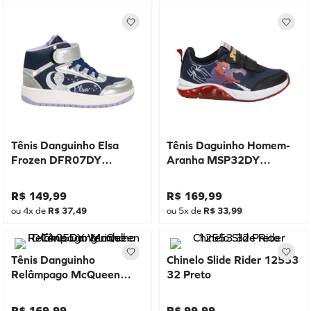
Tênis Danguinho Elsa
Tênis Daguinho Homem-
Frozen DFR07DY
Aranha MSP32DY
Marinho
Marinho
R$
149
,
99
R$
169
,
99
ou
4
x de
R$
37
,
49
ou
5
x de
R$
33
,
99
Tênis Danguinho
Chinelo Slide Rider 12553
Relâmpago McQueen
32 Preto
DCA05DY Vermelho
R$
169
,
99
R$
99
,
99