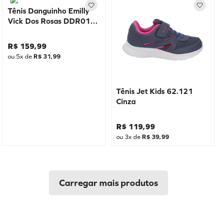
Tênis Danguinho Emilly
Vick Dos Rosas DDR01E
Preto
R$
159
,
99
ou
5
x de
R$
31
,
99
Tênis Jet Kids 62.121
Cinza
R$
119
,
99
ou
3
x de
R$
39
,
99