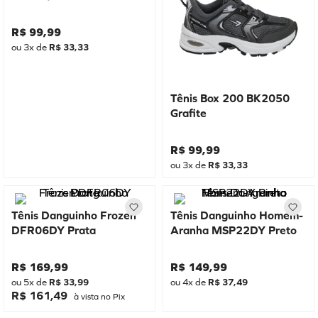
R$
99
,
99
ou
3
x de
R$
33
,
33
Tênis Box 200 BK2050
Grafite
R$
99
,
99
ou
3
x de
R$
33
,
33
Tênis Danguinho Frozen
Tênis Danguinho Homem-
DFR06DY Prata
Aranha MSP22DY Preto
R$
169
,
99
R$
149
,
99
ou
5
x de
R$
33
,
99
ou
4
x de
R$
37
,
49
R$ 161,49
à vista no Pix