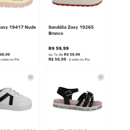
 Zaxy 19417 Nude
Sandália Zaxy 19265
Branco
R$
59
,
99
49
,
99
ou
1
x de
R$
59
,
99
R$ 56,99
 vista no Pix
à vista no Pix