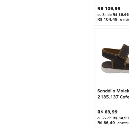
43
R$
109
,
99
26/27
ou
3
x de
R$
36
,
66
37/38
R$ 104,49
à vist
25/26
23/24
29/30
31/32
33/34
27/28
35/36
39/40
Sandália Mole
2135.137 Caf
32/33
17/18
R$
69
,
99
21/22
ou
2
x de
R$
34
,
99
R$ 66,49
à vista 
20/21