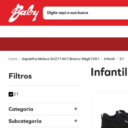
Digite aqui a sua busca
TERMOS MAIS BUSCADOS
1
º
tenis
2
º
sandália
3
º
tênis feminino
Sapatilha Moleca 50271407 Branco 98g61091
Infantil
21
4
º
bota
Infantil
Filtros
5
º
olympikus
6
º
chuteira
7
º
tênis masculino
21
8
º
scarpin
Categoria
9
º
modare
Menina
Subcategoria
10
º
mizuno
Sandália NÃO USAR