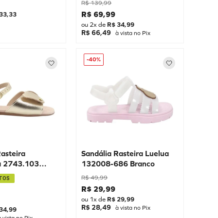
R$
139
,
99
R$
69
,
99
33
,
33
ou
2
x de
R$
34
,
99
R$ 66,49
à vista no Pix
-
40%
Rasteira
Sandália Rasteira Luelua
a 2743.103
132008-686 Branco
R$
49
,
99
TOS
R$
29
,
99
ou
1
x de
R$
29
,
99
R$ 28,49
à vista no Pix
34
,
99