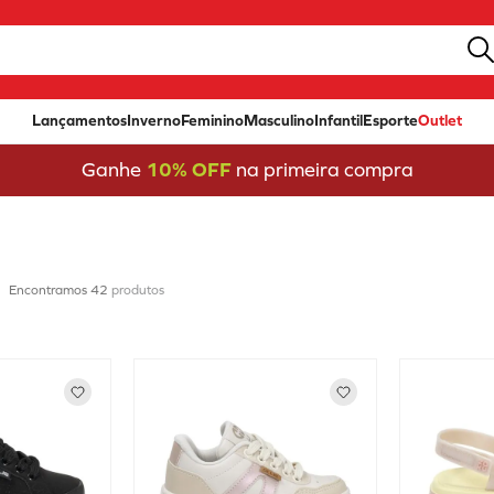
Lançamentos
Inverno
Feminino
Masculino
Infantil
Esporte
Outlet
Ganhe
10% OFF
na primeira compra
42
produtos