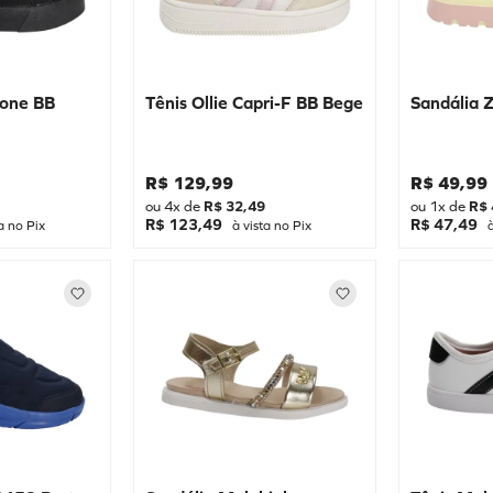
lone BB
Tênis Ollie Capri-F BB Bege
Sandália
R$
129
,
99
R$
49
,
99
ou
4
x de
R$
32
,
49
ou
1
x de
R$
R$ 123,49
R$ 47,49
a no Pix
à vista no Pix
à