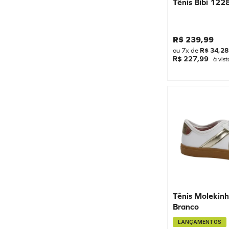
Tênis Bibi 122
29
30
R$
239
,
99
31
ou
7
x de
R$
34
,
28
32
R$ 227,99
à vist
33
34
35
36
37
38
39
40
Tênis Molekin
41
Branco
42
LANÇAMENTOS