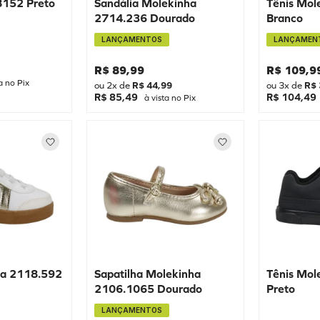
8152 Preto
Sandália Molekinha
Tênis Mol
2714.236 Dourado
Branco
LANÇAMENTOS
LANÇAMEN
R$
89
,
99
R$
109
,
9
a no Pix
ou
2
x de
R$
44
,
99
ou
3
x de
R$
R$ 85,49
R$ 104,49
à vista no Pix
ha 2118.592
Sapatilha Molekinha
Tênis Mol
2106.1065 Dourado
Preto
LANÇAMENTOS