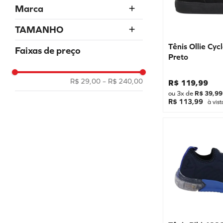
Sandália
Marca
Tênis
Tênis
MOLEKINHA
TAMANHO
Sapatilha
MOLEKINHO
Menino
21
Tênis Ollie Cyc
Faixas de preço
LUELUA
Preto
Botas
17
DANGUINHO
Babuche
18
R$ 29,00
–
R$ 240,00
R$
119
,
99
ZAXY
19
ou
3
x de
R$
39
,
99
PE COM PE
R$ 113,99
à vist
20
OLLIE
22
KIDY
23
SKECHERS
24
PAMPILI
25
BIBI
26
27
28