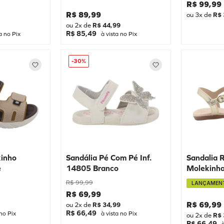
R$
99
,
99
R$
89
,
99
ou
3
x de
R$
ou
2
x de
R$
44
,
99
R$ 85,49
a no Pix
à vista no Pix
-
30%
kinho
Sandália Pé Com Pé Inf.
Sandalia 
e
14805 Branco
Molekinh
Dourado
R$
99
,
99
LANÇAMEN
R$
69
,
99
R$
69
,
99
ou
2
x de
R$
34
,
99
R$ 66,49
no Pix
à vista no Pix
ou
2
x de
R$
R$ 66,49