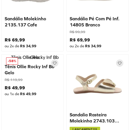
Sandália Molekinho
Sandália Pé Com Pé Inf.
2135.137 Cafe
14805 Branco
R$
99
,
99
R$
69
,
99
R$
69
,
99
ou
2
x de
R$
34
,
99
ou
2
x de
R$
34
,
99
-
58%
Tênis Ollie Rocky Inf Bb
Gelo
R$
119
,
99
R$
49
,
99
ou
1
x de
R$
49
,
99
Sandalia Rasteira
Molekinha 2743.103
Dourado
LANÇAMENTOS