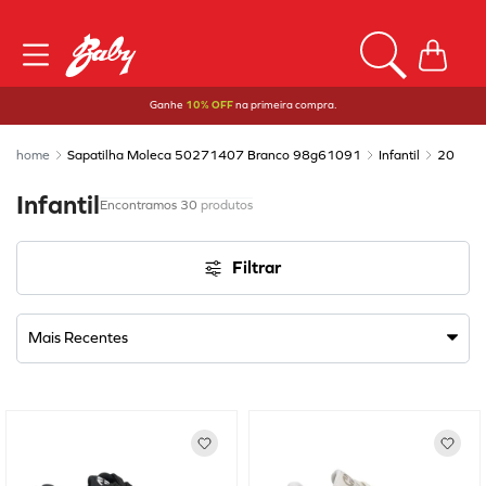
Ganhe
10% OFF
na primeira compra.
Sapatilha Moleca 50271407 Branco 98g61091
Infantil
20
Infantil
30
produtos
Filtrar
Mais Recentes