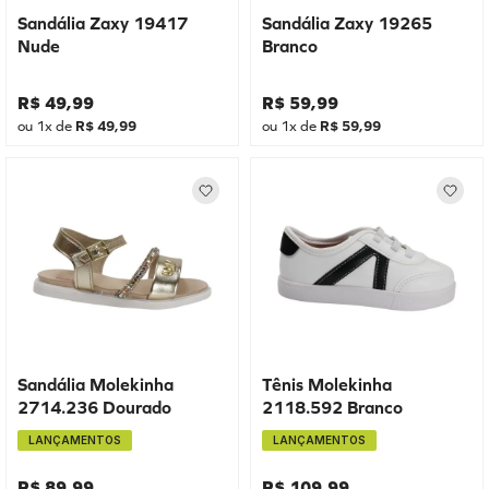
Sandália Zaxy 19417
Sandália Zaxy 19265
Nude
Branco
R$
49
,
99
R$
59
,
99
ou
1
x de
R$
49
,
99
ou
1
x de
R$
59
,
99
Sandália Molekinha
Tênis Molekinha
2714.236 Dourado
2118.592 Branco
LANÇAMENTOS
LANÇAMENTOS
R$
89
,
99
R$
109
,
99