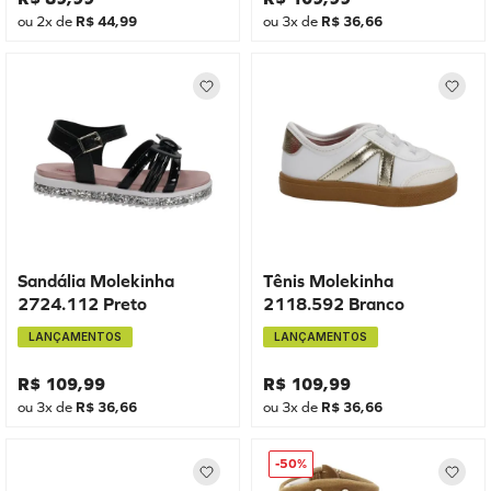
ou
2
x de
R$
44
,
99
ou
3
x de
R$
36
,
66
Sandália Molekinha
Tênis Molekinha
2724.112 Preto
2118.592 Branco
LANÇAMENTOS
LANÇAMENTOS
R$
109
,
99
R$
109
,
99
ou
3
x de
R$
36
,
66
ou
3
x de
R$
36
,
66
-
50%