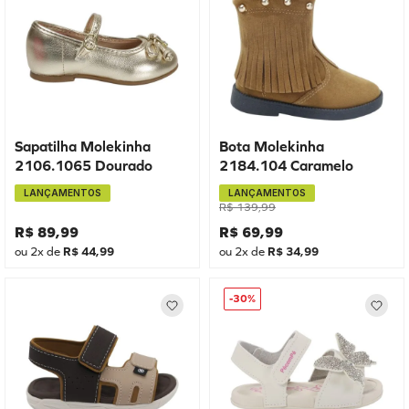
Sapatilha Molekinha
Bota Molekinha
2106.1065 Dourado
2184.104 Caramelo
LANÇAMENTOS
LANÇAMENTOS
R$
139
,
99
R$
89
,
99
R$
69
,
99
ou
2
x de
R$
44
,
99
ou
2
x de
R$
34
,
99
-
30%