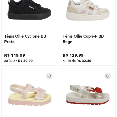
Tênis Ollie Cyclone BB
Tênis Ollie Capri-F BB
Preto
Bege
R$
119
,
99
R$
129
,
99
ou
3
x de
R$
39
,
99
ou
4
x de
R$
32
,
49