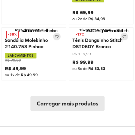
R$
69
,
99
ou
2
x de
R$
34
,
99
-
38%
-
17%
Sandália Molekinho
Tênis Danguinho Stitch
2140.753 Pinhao
DST06DY Branco
R$
119
,
99
LANÇAMENTOS
R$
79
,
99
R$
99
,
99
R$
49
,
99
ou
3
x de
R$
33
,
33
ou
1
x de
R$
49
,
99