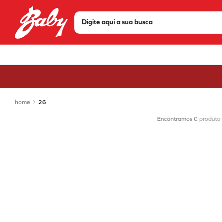
Digite aqui a sua busca
TERMOS MAIS BUSCADOS
1
º
tenis
2
º
sandália
3
º
bota
26
4
º
olympikus
0
produto
5
º
scarpin
6
º
modare
7
º
chuteira
8
º
mizuno
9
º
via marte
10
º
salto