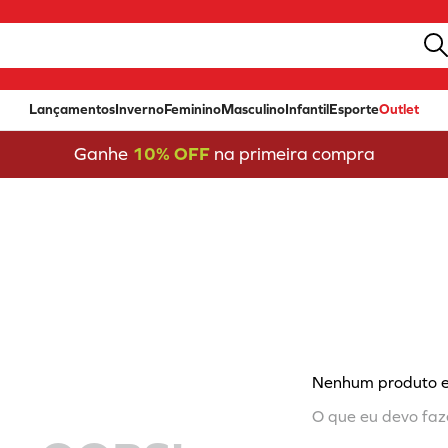
Lançamentos
Inverno
Feminino
Masculino
Infantil
Esporte
Outlet
Ganhe
10% OFF
na primeira compra
Nenhum produto 
O que eu devo faz