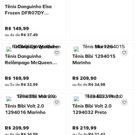
Tênis Danguinho Elsa
Frozen DFR07DY
Marinho
R$
149
,
99
ou
4
x de
R$
37
,
49
Tênis Danguinho
Tênis Bibi 1294015
Relâmpago McQueen
Marinho
DCA05DY Vermelho
R$
169
,
99
R$
209
,
90
ou
5
x de
R$
33
,
99
ou
6
x de
R$
34
,
98
Tênis Bibi Volt 2.0
Tênis Bibi Volt 2.0
1294016 Marinho
1294032 Preto
R$
209
,
99
R$
219
,
99
ou
6
x de
R$
34
,
99
ou
7
x de
R$
31
,
42