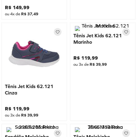
R$
149
,
99
ou
4
x de
R$
37
,
49
Tênis Jet Kids 62.121
Marinho
R$
119
,
99
ou
3
x de
R$
39
,
99
Tênis Jet Kids 62.121
Cinza
R$
119
,
99
ou
3
x de
R$
39
,
99
Sandália Molekinha
Tênis Molekinha