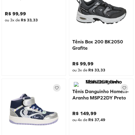
R$
99
,
99
ou
3
x de
R$
33
,
33
Tênis Box 200 BK2050
Grafite
R$
99
,
99
ou
3
x de
R$
33
,
33
Tênis Danguinho Homem-
Aranha MSP22DY Preto
R$
149
,
99
ou
4
x de
R$
37
,
49