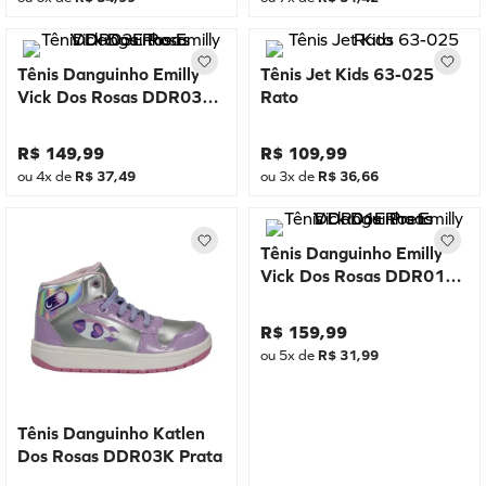
Tênis Danguinho Emilly
Tênis Jet Kids 63-025
Vick Dos Rosas DDR03E
Rato
Rosa
R$
149
,
99
R$
109
,
99
ou
4
x de
R$
37
,
49
ou
3
x de
R$
36
,
66
Tênis Danguinho Emilly
Vick Dos Rosas DDR01E
Preto
R$
159
,
99
ou
5
x de
R$
31
,
99
Tênis Danguinho Katlen
Dos Rosas DDR03K Prata