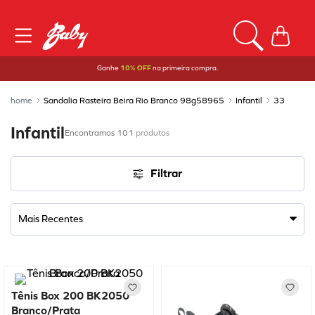
Ganhe
10% OFF
na primeira compra.
Sandalia Rasteira Beira Rio Branco 98g58965
Infantil
33
Infantil
101
produtos
Filtrar
Mais Recentes
Tênis Box 200 BK2050
Branco/Prata