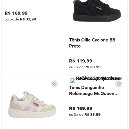
R$
169
,
99
ou
5
x de
R$
33
,
99
Tênis Ollie Cyclone BB
Preto
R$
119
,
99
ou
3
x de
R$
39
,
99
Tênis Danguinho
Relâmpago McQueen
DCA05DY Vermelho
R$
169
,
99
ou
5
x de
R$
33
,
99