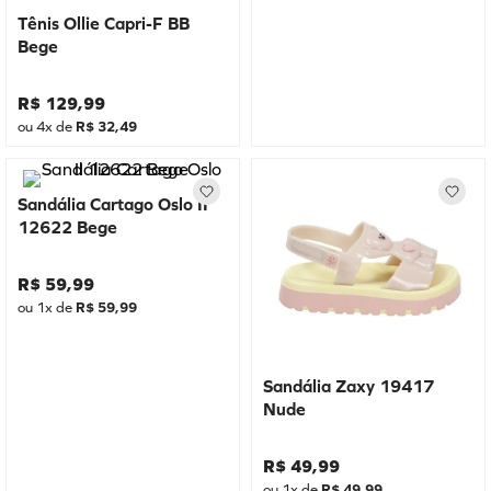
Tênis Ollie Capri-F BB
Bege
R$
129
,
99
ou
4
x de
R$
32
,
49
Sandália Cartago Oslo II
12622 Bege
R$
59
,
99
ou
1
x de
R$
59
,
99
Sandália Zaxy 19417
Nude
R$
49
,
99
ou
1
x de
R$
49
,
99