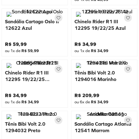
Sandália Cartago Oslo II
Chinelo Rider R1 III
12622 Azul
12295 19/22/25 Azul
R$
59
,
99
R$
34
,
99
ou
1
x de
R$
59
,
99
ou
1
x de
R$
34
,
99
Chinelo Rider R1 III
Tênis Bibi Volt 2.0
12295 19/22/25
1294016 Marinho
Bege/Verde
R$
34
,
99
R$
209
,
99
ou
1
x de
R$
34
,
99
ou
6
x de
R$
34
,
99
Tênis Bibi Volt 2.0
Sandália Cartago Atlanta
1294032 Preto
12541 Marrom