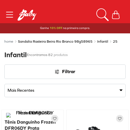
Ganhe
10% OFF
na primeira compra.
Sandalia Rasteira Beira Rio Branco 98g58965
Infantil
25
Infantil
82
produtos
Filtrar
Mais Recentes
Tênis Danguinho Frozen
DFR06DY Prata