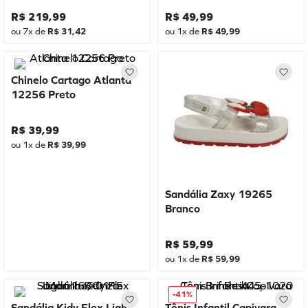
R$
219
,
99
R$
49
,
99
ou
7
x de
R$
31
,
42
ou
1
x de
R$
49
,
99
Chinelo Cartago Atlanta
12256 Preto
R$
39
,
99
ou
1
x de
R$
39
,
99
Sandália Zaxy 19265
Branco
R$
59
,
99
ou
1
x de
R$
59
,
99
-
41%
Sandália Kidy Flex Light
Tênis Infantil Capivara