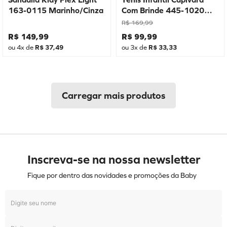
163-0115 Marinho/Cinza
Com Brinde 445-1020
Rosa
R$
169
,
99
R$
149
,
99
R$
99
,
99
ou
4
x de
R$
37
,
49
ou
3
x de
R$
33
,
33
Inscreva-se na nossa newsletter
Fique por dentro das novidades e promoções da Baby