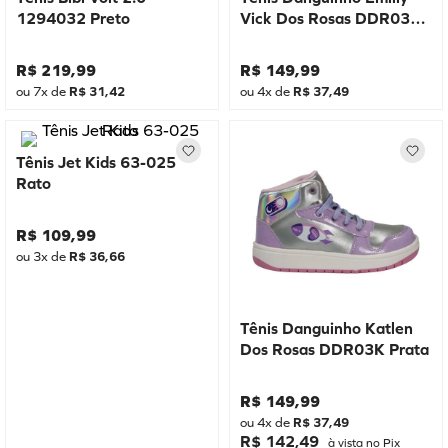
1294032 Preto
Vick Dos Rosas DDR03E
Rosa
R$
219
,
99
R$
149
,
99
ou
7
x de
R$
31
,
42
ou
4
x de
R$
37
,
49
Tênis Jet Kids 63-025
Rato
R$
109
,
99
ou
3
x de
R$
36
,
66
Tênis Danguinho Katlen
Dos Rosas DDR03K Prata
R$
149
,
99
ou
4
x de
R$
37
,
49
R$ 142,49
à vista no Pix