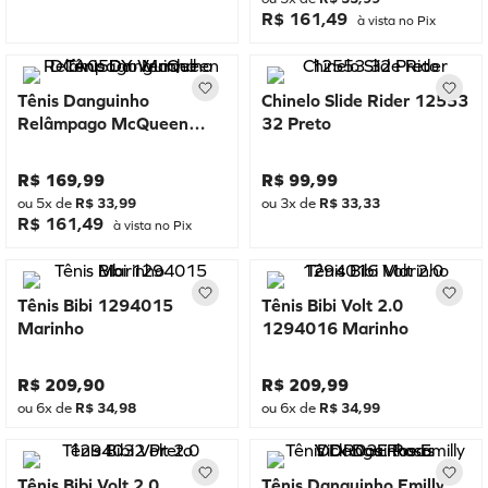
R$ 161,49
à vista no Pix
Tênis Danguinho
Chinelo Slide Rider 12553
Relâmpago McQueen
32 Preto
DCA05DY Vermelho
R$
169
,
99
R$
99
,
99
ou
5
x de
R$
33
,
99
ou
3
x de
R$
33
,
33
R$ 161,49
à vista no Pix
Tênis Bibi 1294015
Tênis Bibi Volt 2.0
Marinho
1294016 Marinho
R$
209
,
90
R$
209
,
99
ou
6
x de
R$
34
,
98
ou
6
x de
R$
34
,
99
Tênis Bibi Volt 2.0
Tênis Danguinho Emilly