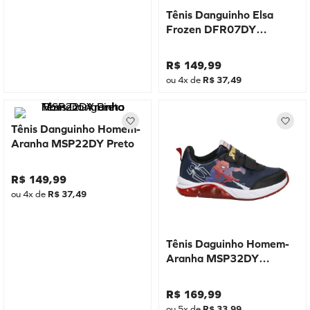
Tênis Danguinho Elsa
Frozen DFR07DY
Marinho
R$
149
,
99
ou
4
x de
R$
37
,
49
Tênis Danguinho Homem-
Aranha MSP22DY Preto
R$
149
,
99
ou
4
x de
R$
37
,
49
Tênis Daguinho Homem-
Aranha MSP32DY
Marinho
R$
169
,
99
ou
5
x de
R$
33
,
99