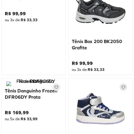
R$
99
,
99
ou
3
x de
R$
33
,
33
Tênis Box 200 BK2050
Grafite
R$
99
,
99
ou
3
x de
R$
33
,
33
Tênis Danguinho Frozen
DFR06DY Prata
R$
169
,
99
ou
5
x de
R$
33
,
99