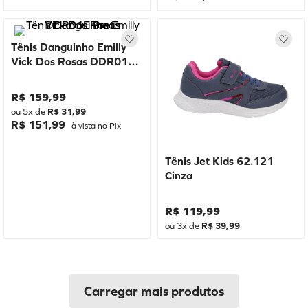
Tênis Danguinho Emilly
Vick Dos Rosas DDR01E
Preto
R$
159
,
99
ou
5
x de
R$
31
,
99
R$ 151,99
à vista no Pix
Tênis Jet Kids 62.121
Cinza
R$
119
,
99
ou
3
x de
R$
39
,
99