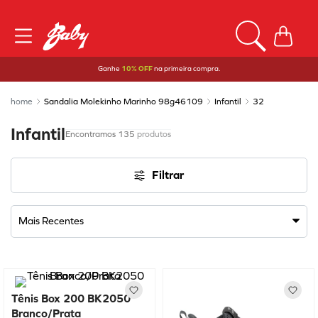
Ganhe
10% OFF
na primeira compra.
Sandalia Molekinho Marinho 98g46109
Infantil
32
Infantil
135
produtos
Filtrar
Mais Recentes
Tênis Box 200 BK2050
Branco/Prata