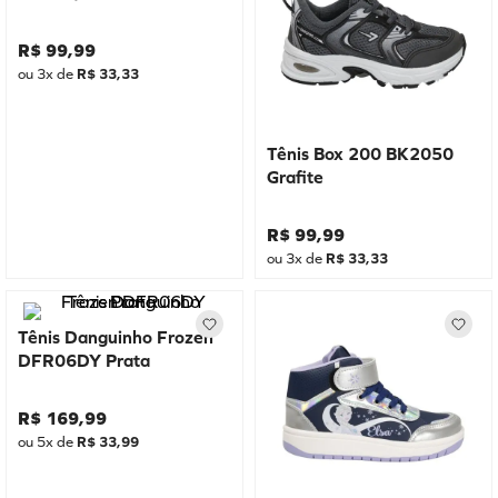
R$
99
,
99
ou
3
x de
R$
33
,
33
Tênis Box 200 BK2050
Grafite
R$
99
,
99
ou
3
x de
R$
33
,
33
Tênis Danguinho Frozen
DFR06DY Prata
R$
169
,
99
ou
5
x de
R$
33
,
99