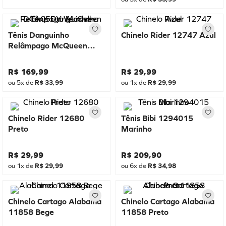
Tênis Danguinho
Chinelo Rider 12747 Azul
Relâmpago McQueen
DCA05DY Vermelho
R$
169
,
99
R$
29
,
99
ou
5
x de
R$
33
,
99
ou
1
x de
R$
29
,
99
Chinelo Rider 12680
Tênis Bibi 1294015
Preto
Marinho
R$
29
,
99
R$
209
,
90
ou
1
x de
R$
29
,
99
ou
6
x de
R$
34
,
98
Chinelo Cartago Alabama
Chinelo Cartago Alabama
11858 Bege
11858 Preto