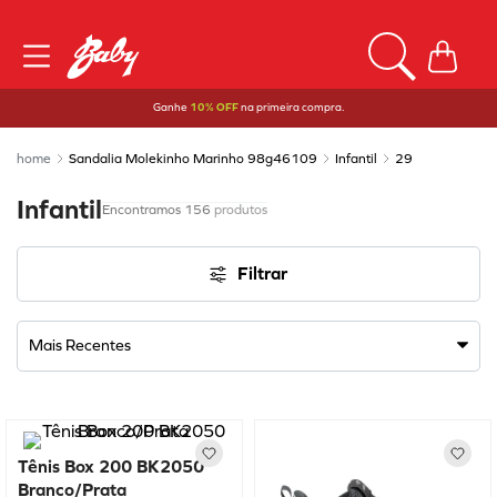
Ganhe
10% OFF
na primeira compra.
Sandalia Molekinho Marinho 98g46109
Infantil
29
Infantil
156
produtos
Filtrar
Mais Recentes
Tênis Box 200 BK2050
Branco/Prata