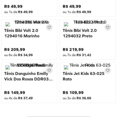
R$
49
,
99
R$
49
,
99
ou
1
x de
R$
49
,
99
ou
1
x de
R$
49
,
99
Tênis Bibi Volt 2.0
Tênis Bibi Volt 2.0
1294016 Marinho
1294032 Preto
R$
209
,
99
R$
219
,
99
ou
6
x de
R$
34
,
99
ou
7
x de
R$
31
,
42
Tênis Danguinho Emilly
Tênis Jet Kids 63-025
Vick Dos Rosas DDR03E
Rato
Rosa
R$
149
,
99
R$
109
,
99
ou
4
x de
R$
37
,
49
ou
3
x de
R$
36
,
66