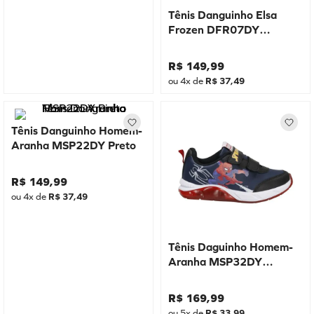
Tênis Danguinho Elsa
Frozen DFR07DY
Marinho
R$
149
,
99
ou
4
x de
R$
37
,
49
Tênis Danguinho Homem-
Aranha MSP22DY Preto
R$
149
,
99
ou
4
x de
R$
37
,
49
Tênis Daguinho Homem-
Aranha MSP32DY
Marinho
R$
169
,
99
ou
5
x de
R$
33
,
99