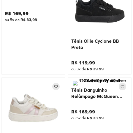
R$
169
,
99
ou
5
x de
R$
33
,
99
Tênis Ollie Cyclone BB
Preto
R$
119
,
99
ou
3
x de
R$
39
,
99
Tênis Danguinho
Relâmpago McQueen
DCA05DY Vermelho
R$
169
,
99
ou
5
x de
R$
33
,
99