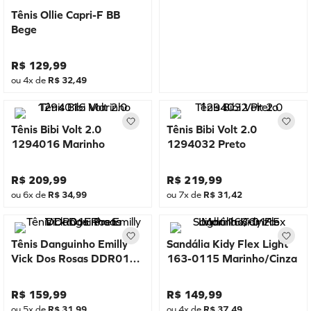
Tênis Ollie Capri-F BB
Bege
R$
129
,
99
ou
4
x de
R$
32
,
49
Tênis Bibi Volt 2.0
Tênis Bibi Volt 2.0
1294016 Marinho
1294032 Preto
R$
209
,
99
R$
219
,
99
ou
6
x de
R$
34
,
99
ou
7
x de
R$
31
,
42
Tênis Danguinho Emilly
Sandália Kidy Flex Light
Vick Dos Rosas DDR01E
163-0115 Marinho/Cinza
Preto
R$
159
,
99
R$
149
,
99
ou
5
x de
R$
31
,
99
ou
4
x de
R$
37
,
49