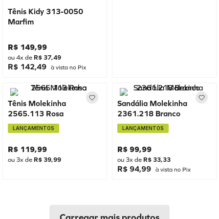
Tênis Kidy 313-0050
Marfim
R$
149
,
99
ou
4
x de
R$
37
,
49
R$ 142,49
à vista no Pix
Tênis Molekinha
Sandália Molekinha
2565.113 Rosa
2361.218 Branco
LANÇAMENTOS
LANÇAMENTOS
R$
119
,
99
R$
99
,
99
ou
3
x de
R$
39
,
99
ou
3
x de
R$
33
,
33
R$ 94,99
à vista no Pix