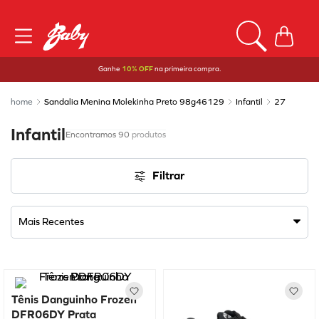
Ganhe
10% OFF
na primeira compra.
Sandalia Menina Molekinha Preto 98g46129
Infantil
27
Infantil
90
produtos
Filtrar
Mais Recentes
Tênis Danguinho Frozen
DFR06DY Prata