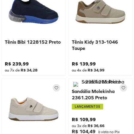
Tênis Bibi 1228152 Preto
Tênis Kidy 313-1046
Taupe
R$
239
,
99
R$
139
,
99
ou
7
x de
R$
34
,
28
ou
4
x de
R$
34
,
99
Sandália Molekinha
2361.205 Preto
LANÇAMENTOS
R$
109
,
99
ou
3
x de
R$
36
,
66
R$ 104,49
à vista no Pix