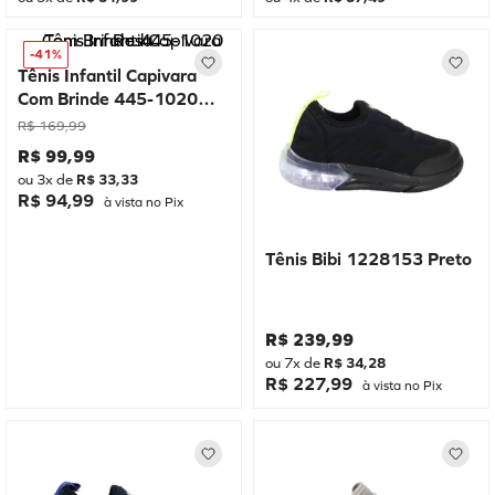
-
41%
Tênis Infantil Capivara
Com Brinde 445-1020
Rosa
R$
169
,
99
R$
99
,
99
ou
3
x de
R$
33
,
33
R$ 94,99
à vista no Pix
Tênis Bibi 1228153 Preto
R$
239
,
99
ou
7
x de
R$
34
,
28
R$ 227,99
à vista no Pix