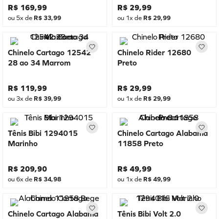
R$
169
,
99
R$
29
,
99
ou
5
x de
R$
33
,
99
ou
1
x de
R$
29
,
99
Chinelo Cartago 12542
Chinelo Rider 12680
28 ao 34 Marrom
Preto
R$
119
,
99
R$
29
,
99
ou
3
x de
R$
39
,
99
ou
1
x de
R$
29
,
99
Tênis Bibi 1294015
Chinelo Cartago Alabama
Marinho
11858 Preto
R$
209
,
90
R$
49
,
99
ou
6
x de
R$
34
,
98
ou
1
x de
R$
49
,
99
Chinelo Cartago Alabama
Tênis Bibi Volt 2.0