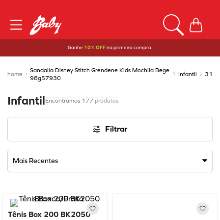
Ganhe
10% OFF
na primeira compra.
Sandalia Disney Stitch Grendene Kids Mochila Bege
Infantil
31
98g57930
Infantil
177
produtos
Filtrar
Mais Recentes
Tênis Box 200 BK2050