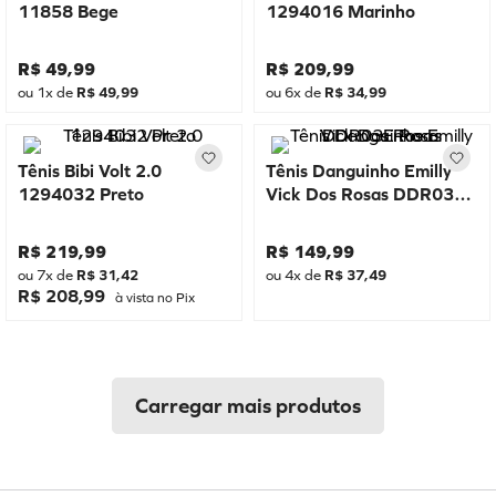
11858 Bege
1294016 Marinho
R$
49
,
99
R$
209
,
99
ou
1
x de
R$
49
,
99
ou
6
x de
R$
34
,
99
Tênis Bibi Volt 2.0
Tênis Danguinho Emilly
1294032 Preto
Vick Dos Rosas DDR03E
Rosa
R$
219
,
99
R$
149
,
99
ou
7
x de
R$
31
,
42
ou
4
x de
R$
37
,
49
R$ 208,99
à vista no Pix