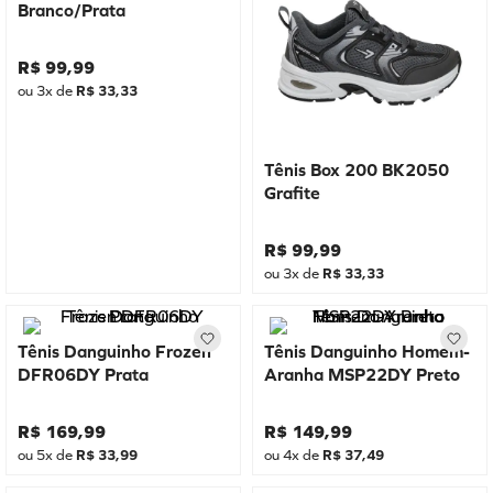
Branco/Prata
R$
99
,
99
ou
3
x de
R$
33
,
33
Tênis Box 200 BK2050
Grafite
R$
99
,
99
ou
3
x de
R$
33
,
33
Tênis Danguinho Frozen
Tênis Danguinho Homem-
DFR06DY Prata
Aranha MSP22DY Preto
R$
169
,
99
R$
149
,
99
ou
5
x de
R$
33
,
99
ou
4
x de
R$
37
,
49