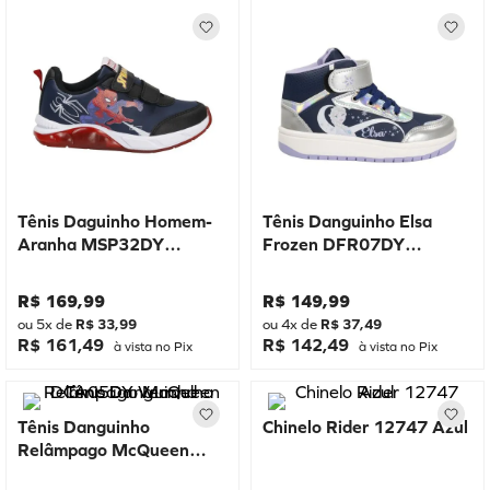
Tênis Daguinho Homem-
Tênis Danguinho Elsa
Aranha MSP32DY
Frozen DFR07DY
Marinho
Marinho
R$
169
,
99
R$
149
,
99
ou
5
x de
R$
33
,
99
ou
4
x de
R$
37
,
49
R$ 161,49
R$ 142,49
à vista no Pix
à vista no Pix
Tênis Danguinho
Chinelo Rider 12747 Azul
Relâmpago McQueen
DCA05DY Vermelho