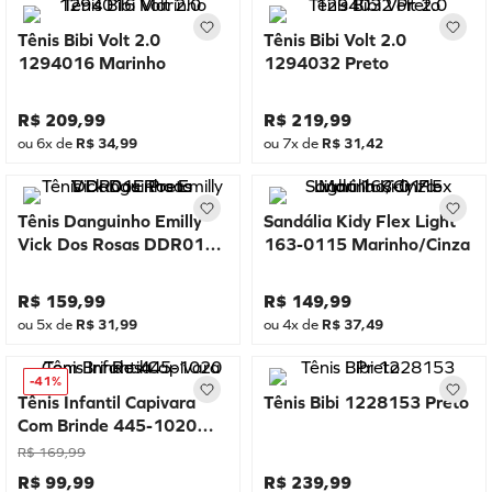
Tênis Bibi Volt 2.0
Tênis Bibi Volt 2.0
1294016 Marinho
1294032 Preto
R$
209
,
99
R$
219
,
99
ou
6
x de
R$
34
,
99
ou
7
x de
R$
31
,
42
Tênis Danguinho Emilly
Sandália Kidy Flex Light
Vick Dos Rosas DDR01E
163-0115 Marinho/Cinza
Preto
R$
159
,
99
R$
149
,
99
ou
5
x de
R$
31
,
99
ou
4
x de
R$
37
,
49
-
41%
Tênis Infantil Capivara
Tênis Bibi 1228153 Preto
Com Brinde 445-1020
Rosa
R$
169
,
99
R$
99
,
99
R$
239
,
99