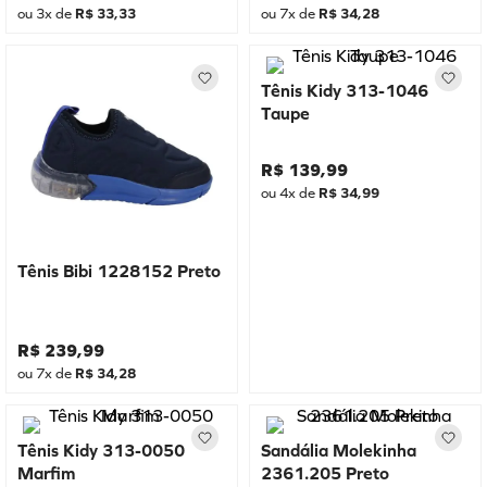
ou
3
x de
R$
33
,
33
ou
7
x de
R$
34
,
28
Tênis Kidy 313-1046
Taupe
R$
139
,
99
ou
4
x de
R$
34
,
99
Tênis Bibi 1228152 Preto
R$
239
,
99
ou
7
x de
R$
34
,
28
Tênis Kidy 313-0050
Sandália Molekinha
Marfim
2361.205 Preto