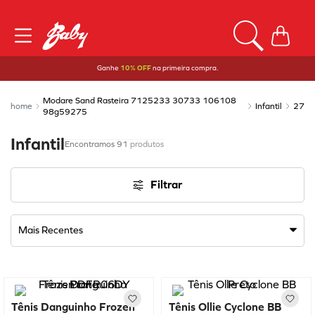
Ganhe
10% OFF
na primeira compra.
Modare Sand Rasteira 7125233 30733 106108
Infantil
27
98g59275
Infantil
91
produtos
Filtrar
Mais Recentes
Tênis Danguinho Frozen
Tênis Ollie Cyclone BB