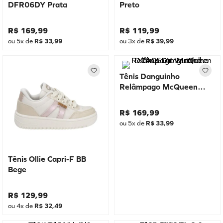
DFR06DY Prata
Preto
R$
169
,
99
R$
119
,
99
ou
5
x de
R$
33
,
99
ou
3
x de
R$
39
,
99
Tênis Danguinho
Relâmpago McQueen
DCA05DY Vermelho
R$
169
,
99
ou
5
x de
R$
33
,
99
Tênis Ollie Capri-F BB
Bege
R$
129
,
99
ou
4
x de
R$
32
,
49