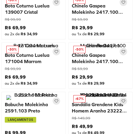
-
30%
-
50%
Bota Coturno Luelua
Chinelo Gaspea
139007 Cristal
Molekinho 2417.100
Marinho
R$
99
,
99
R$
59
,
99
R$
69
,
99
R$
29
,
99
ou
2
x de
R$
34
,
99
ou
1
x de
R$
29
,
99
-
30%
-
50%
Bota Coturno Luelua
Chinelo Gaspea
171004 Marrom
Molekinho 2417.100
Preto
R$
99
,
99
R$
59
,
99
R$
69
,
99
R$
29
,
99
ou
2
x de
R$
34
,
99
ou
1
x de
R$
29
,
99
-
67%
Babuche Molekinha
Sandália Grendene Kids
2591.103 Preto
Homem Aranha 23222
Azul nº 23/24 29/30
R$
149
,
99
LANÇAMENTOS
31/32
R$
49
,
99
R$
99
,
99
ou
1
x de
R$
49
,
99