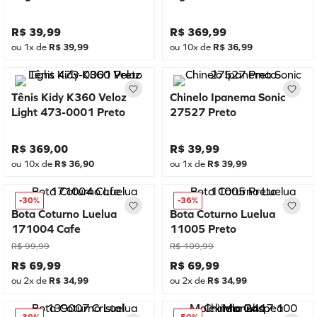
R$
39
,
99
R$
369
,
99
ou
1
x de
R$
39
,
99
ou
10
x de
R$
36
,
99
Tênis Kidy K360 Veloz
Chinelo Ipanema Sonic
Light 473-0001 Preto
27527 Preto
R$
369
,
00
R$
39
,
99
ou
10
x de
R$
36
,
90
ou
1
x de
R$
39
,
99
-
30%
-
36%
Bota Coturno Luelua
Bota Coturno Luelua
171004 Cafe
11005 Preto
R$
99
,
99
R$
109
,
99
R$
69
,
99
R$
69
,
99
ou
2
x de
R$
34
,
99
ou
2
x de
R$
34
,
99