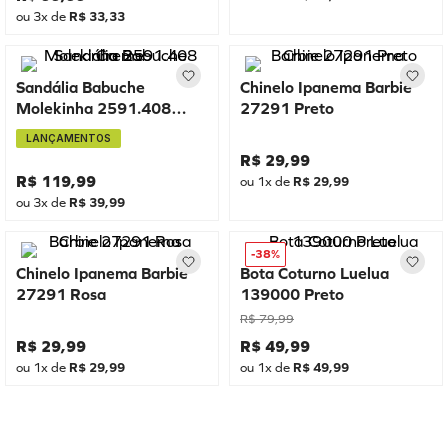
ou
3
x de
R$
33
,
33
Sandália Babuche
Chinelo Ipanema Barbie
Molekinha 2591.408
27291 Preto
Creme
LANÇAMENTOS
R$
29
,
99
R$
119
,
99
ou
1
x de
R$
29
,
99
ou
3
x de
R$
39
,
99
-
38%
Chinelo Ipanema Barbie
Bota Coturno Luelua
27291 Rosa
139000 Preto
R$
79
,
99
R$
29
,
99
R$
49
,
99
ou
1
x de
R$
29
,
99
ou
1
x de
R$
49
,
99