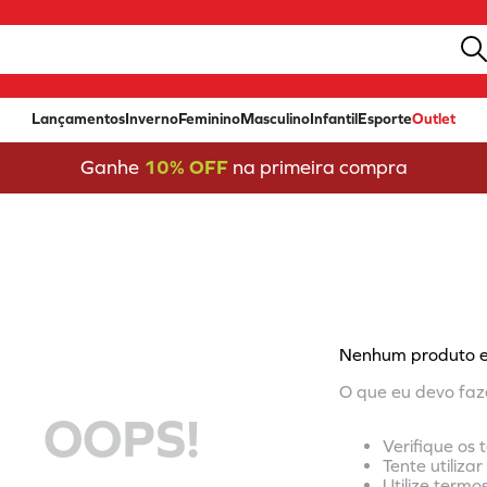
Lançamentos
Inverno
Feminino
Masculino
Infantil
Esporte
Outlet
Ganhe
10% OFF
na primeira compra
Nenhum produto 
O que eu devo faz
OOPS!
Verifique os 
Tente utiliza
Utilize termo