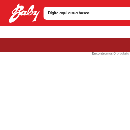
Digite aqui a sua busca
TERMOS MAIS BUSCADOS
1
º
tenis
2
º
sandália
0
produto
3
º
bota
4
º
olympikus
5
º
scarpin
6
º
modare
7
º
chuteira
8
º
mizuno
9
º
via marte
10
º
salto