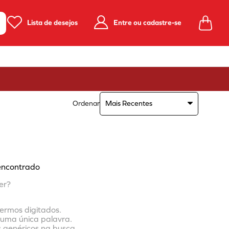
Lista de desejos
Entre ou cadastre-se
Ordenar
Mais Recentes
encontrado
er?
termos digitados.
r uma única palavra.
s genéricos na busca.