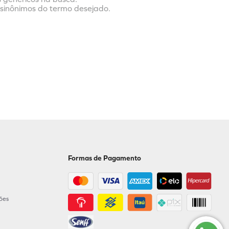
r sinônimos do termo desejado.
Formas de Pagamento
ções