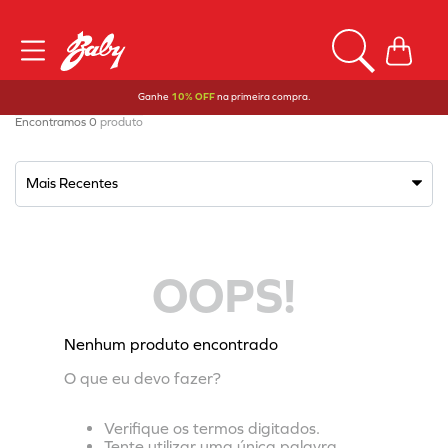
Ganhe
10% OFF
na primeira compra.
0
produto
Mais Recentes
OOPS!
Nenhum produto encontrado
O que eu devo fazer?
Verifique os termos digitados.
Tente utilizar uma única palavra.