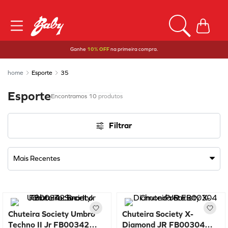
Ganhe
10% OFF
na primeira compra.
Esporte
35
Esporte
10
produtos
Filtrar
Mais Recentes
Chuteira Society Umbro
Chuteira Society X-
Techno II Jr FB00342
Diamond JR FB00304