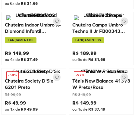
ou
6
x de
R$
31
,
66
Chuteira Indoor Umbro X-
Chuteira Campo Umbro
Diamond Infantil
Techno II Jr FB00343
FB00303 Preto
Preto
LANÇAMENTOS
LANÇAMENTOS
R$
149
,
99
R$
189
,
99
ou
4
x de
R$
37
,
49
ou
6
x de
R$
31
,
66
-
50%
-
57%
Chuteira Society D'Six
Tênis New Balance 413V3
6201 Preto
W Preto/Rosa
R$
99
,
99
R$
349
,
99
R$
49
,
99
R$
149
,
99
ou
1
x de
R$
49
,
99
ou
4
x de
R$
37
,
49