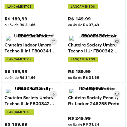
Branco
Preto
LANÇAMENTOS
LANÇAMENTOS
R$
189
,
99
R$
149
,
99
ou
6
x de
R$
31
,
66
ou
4
x de
R$
37
,
49
Chuteira Indoor Umbro
Chuteira Society Umbro
Techno II Inf FB00341
Techno II Jr FB00342
Preto
Preto
LANÇAMENTOS
LANÇAMENTOS
R$
189
,
99
R$
189
,
99
ou
6
x de
R$
31
,
66
ou
6
x de
R$
31
,
66
Chuteira Society Umbro
Chuteira Society Penalty
Techno II Jr FB00342
Rx Locker 246255 Preto
Cinza
LANÇAMENTOS
R$
249
,
99
R$
189
,
99
ou
8
x de
R$
31
,
24