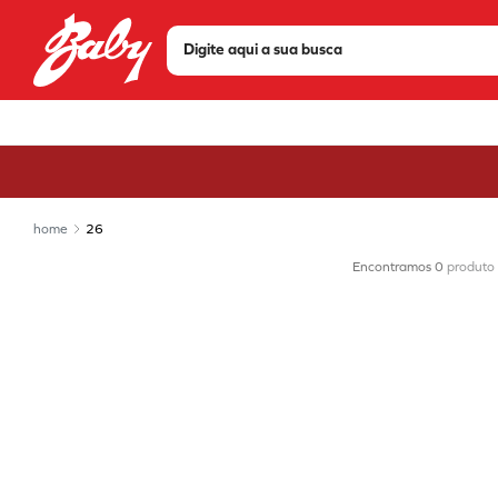
Digite aqui a sua busca
TERMOS MAIS BUSCADOS
1
º
tenis
2
º
sandália
3
º
bota
26
4
º
olympikus
0
produto
5
º
scarpin
6
º
modare
7
º
chuteira
8
º
mizuno
9
º
via marte
10
º
salto