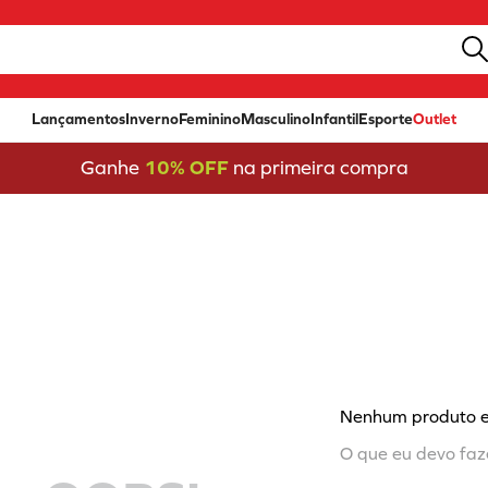
Lançamentos
Inverno
Feminino
Masculino
Infantil
Esporte
Outlet
Ganhe
10% OFF
na primeira compra
Nenhum produto 
O que eu devo faz