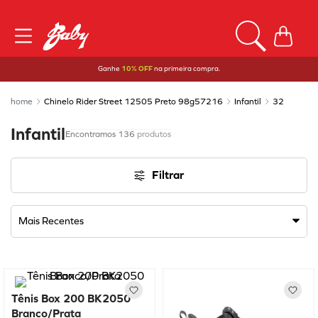
Ganhe
10% OFF
na primeira compra.
Chinelo Rider Street 12505 Preto 98g57216
Infantil
32
Infantil
136
produtos
Filtrar
Mais Recentes
Tênis Box 200 BK2050
Branco/Prata