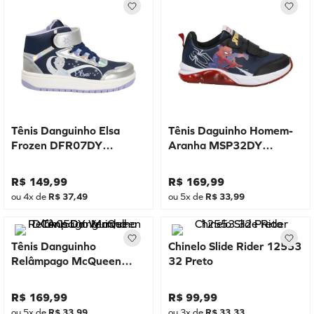
Tênis Danguinho Elsa
Tênis Daguinho Homem-
Frozen DFR07DY
Aranha MSP32DY
Marinho
Marinho
R$
149
,
99
R$
169
,
99
ou
4
x de
R$
37
,
49
ou
5
x de
R$
33
,
99
Tênis Danguinho
Chinelo Slide Rider 12553
Relâmpago McQueen
32 Preto
DCA05DY Vermelho
R$
169
,
99
R$
99
,
99
ou
5
x de
R$
33
,
99
ou
3
x de
R$
33
,
33