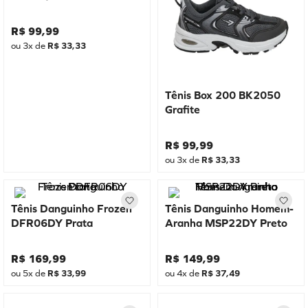
R$
99
,
99
ou
3
x de
R$
33
,
33
Tênis Box 200 BK2050
Grafite
R$
99
,
99
ou
3
x de
R$
33
,
33
Tênis Danguinho Frozen
Tênis Danguinho Homem-
DFR06DY Prata
Aranha MSP22DY Preto
R$
169
,
99
R$
149
,
99
ou
5
x de
R$
33
,
99
ou
4
x de
R$
37
,
49