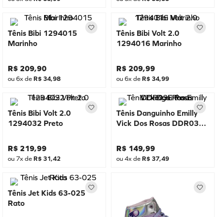
Tênis Bibi 1294015
Tênis Bibi Volt 2.0
Marinho
1294016 Marinho
R$
209
,
90
R$
209
,
99
ou
6
x de
R$
34
,
98
ou
6
x de
R$
34
,
99
Tênis Bibi Volt 2.0
Tênis Danguinho Emilly
1294032 Preto
Vick Dos Rosas DDR03E
Rosa
R$
219
,
99
R$
149
,
99
ou
7
x de
R$
31
,
42
ou
4
x de
R$
37
,
49
Tênis Jet Kids 63-025
Rato