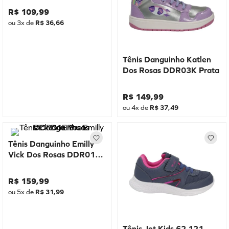
R$
109
,
99
ou
3
x de
R$
36
,
66
Tênis Danguinho Katlen
Dos Rosas DDR03K Prata
R$
149
,
99
ou
4
x de
R$
37
,
49
Tênis Danguinho Emilly
Vick Dos Rosas DDR01E
Preto
R$
159
,
99
ou
5
x de
R$
31
,
99
Tênis Jet Kids 62.121