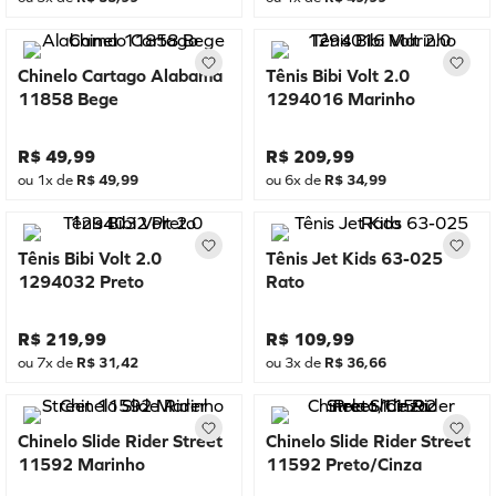
Chinelo Cartago Alabama
Tênis Bibi Volt 2.0
11858 Bege
1294016 Marinho
R$
49
,
99
R$
209
,
99
ou
1
x de
R$
49
,
99
ou
6
x de
R$
34
,
99
Tênis Bibi Volt 2.0
Tênis Jet Kids 63-025
1294032 Preto
Rato
R$
219
,
99
R$
109
,
99
ou
7
x de
R$
31
,
42
ou
3
x de
R$
36
,
66
Chinelo Slide Rider Street
Chinelo Slide Rider Street
11592 Marinho
11592 Preto/Cinza