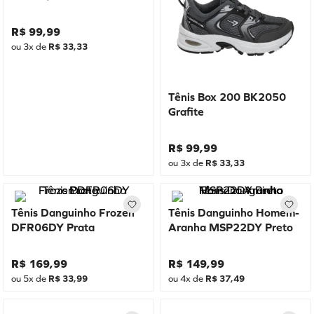
R$
99
,
99
ou
3
x de
R$
33
,
33
Tênis Box 200 BK2050
Grafite
R$
99
,
99
ou
3
x de
R$
33
,
33
Tênis Danguinho Frozen
Tênis Danguinho Homem-
DFR06DY Prata
Aranha MSP22DY Preto
R$
169
,
99
R$
149
,
99
ou
5
x de
R$
33
,
99
ou
4
x de
R$
37
,
49