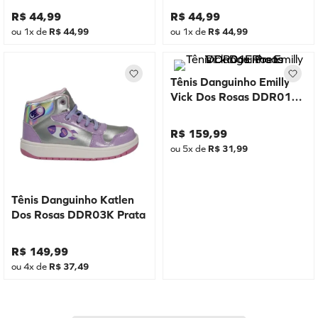
R$
44
,
99
R$
44
,
99
ou
1
x de
R$
44
,
99
ou
1
x de
R$
44
,
99
Tênis Danguinho Emilly
Vick Dos Rosas DDR01E
Preto
R$
159
,
99
ou
5
x de
R$
31
,
99
Tênis Danguinho Katlen
Dos Rosas DDR03K Prata
R$
149
,
99
ou
4
x de
R$
37
,
49