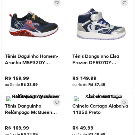
Tênis Daguinho Homem-
Tênis Danguinho Elsa
Aranha MSP32DY
Frozen DFR07DY
Marinho
Marinho
R$
169
,
99
R$
149
,
99
ou
5
x de
R$
33
,
99
ou
4
x de
R$
37
,
49
Tênis Danguinho
Chinelo Cartago Alabama
Relâmpago McQueen
11858 Preto
DCA05DY Vermelho
R$
169
,
99
R$
49
,
99
ou
5
x de
R$
33
,
99
ou
1
x de
R$
49
,
99