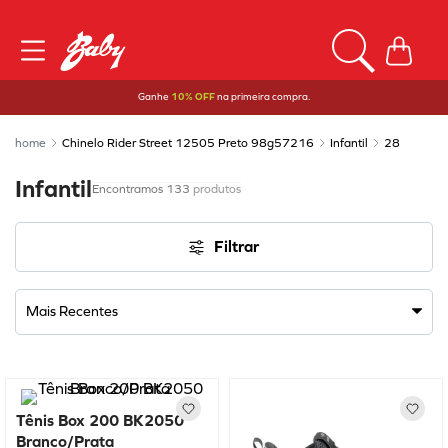
Ganhe
10% OFF
na primeira compra.
Chinelo Rider Street 12505 Preto 98g57216
Infantil
28
Infantil
133
produtos
Filtrar
Mais Recentes
Tênis Box 200 BK2050
Branco/Prata