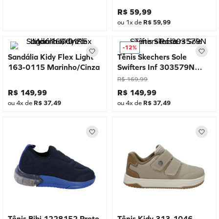
R$
59
,
99
ou
1
x de
R$
59
,
99
-
12%
Sandália Kidy Flex Light
Tênis Skechers Sole
163-0115 Marinho/Cinza
Swifters Inf 303579N
Rosa
R$
169
,
99
R$
149
,
99
R$
149
,
99
ou
4
x de
R$
37
,
49
ou
4
x de
R$
37
,
49
Tênis Bibi 1228152 Preto
Tênis Kidy 313-1046