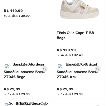
R$
119
,
99
ou
3
x de
R$
39
,
99
Tênis Ollie Capri-F BB
Bege
R$
129
,
99
ou
4
x de
R$
32
,
49
Sandália Ipanema Brasil
Sandália Ipanema Brasil
27046 Bege
27046 Azul
R$
29
,
99
R$
29
,
99
ou
1
x de
R$
29
,
99
ou
1
x de
R$
29
,
99