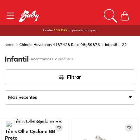
Ganhe
10% OFF
na primeira compra.
Chinelo Havaianas 4137428 Rosa 98g59876
Infantil
22
Infantil
62
produtos
Filtrar
Mais Recentes
Tênis Ollie Cyclone BB
Preto