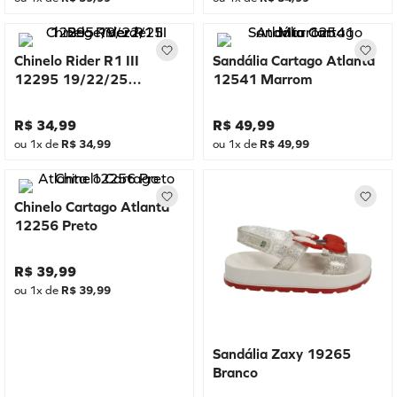
Chinelo Rider R1 III
Sandália Cartago Atlanta
12295 19/22/25
12541 Marrom
Bege/Verde
R$
34
,
99
R$
49
,
99
ou
1
x de
R$
34
,
99
ou
1
x de
R$
49
,
99
Chinelo Cartago Atlanta
12256 Preto
R$
39
,
99
ou
1
x de
R$
39
,
99
Sandália Zaxy 19265
Branco