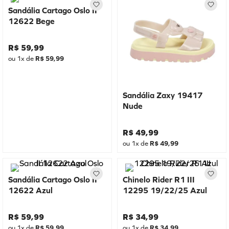
Sandália Cartago Oslo II
12622 Bege
R$
59
,
99
ou
1
x de
R$
59
,
99
Sandália Zaxy 19417
Nude
R$
49
,
99
ou
1
x de
R$
49
,
99
Sandália Cartago Oslo II
Chinelo Rider R1 III
12622 Azul
12295 19/22/25 Azul
R$
59
,
99
R$
34
,
99
ou
1
x de
R$
59
,
99
ou
1
x de
R$
34
,
99