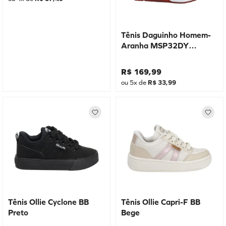
Tênis Daguinho Homem-
Aranha MSP32DY
Marinho
R$
169
,
99
ou
5
x de
R$
33
,
99
Tênis Ollie Cyclone BB
Tênis Ollie Capri-F BB
Preto
Bege