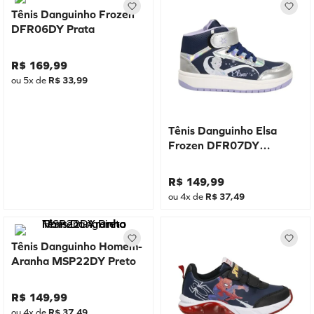
Tênis Danguinho Frozen
DFR06DY Prata
R$
169
,
99
ou
5
x de
R$
33
,
99
Tênis Danguinho Elsa
Frozen DFR07DY
Marinho
R$
149
,
99
ou
4
x de
R$
37
,
49
Tênis Danguinho Homem-
Aranha MSP22DY Preto
R$
149
,
99
ou
4
x de
R$
37
,
49