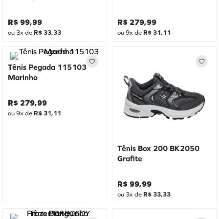
R$
99
,
99
R$
279
,
99
ou
3
x de
R$
33
,
33
ou
9
x de
R$
31
,
11
Tênis Pegada 115103
Marinho
R$
279
,
99
ou
9
x de
R$
31
,
11
Tênis Box 200 BK2050
Grafite
R$
99
,
99
ou
3
x de
R$
33
,
33